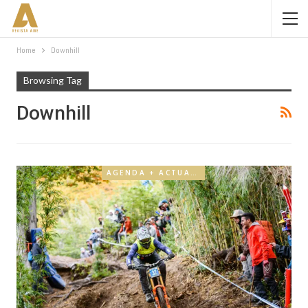
Home
Downhill
Browsing Tag
Downhill
AGENDA + ACTUALIDAD