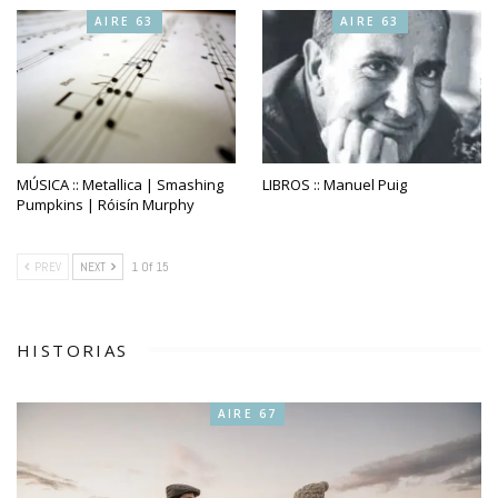
AIRE 63
AIRE 63
MÚSICA :: Metallica | Smashing
LIBROS :: Manuel Puig
Pumpkins | Róisín Murphy
PREV
NEXT
1 Of 15
HISTORIAS
AIRE 67