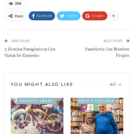
268
Share
Facebook
Twitter
Google+
PREV POST
NEXT POST
3 Hoteles Patagónicos Con
Pastelería Con Nombre
Vistas De Ensueño
Propio
YOU MIGHT ALSO LIKE
All
ANGELES SMART
ARTE Y CULTURA