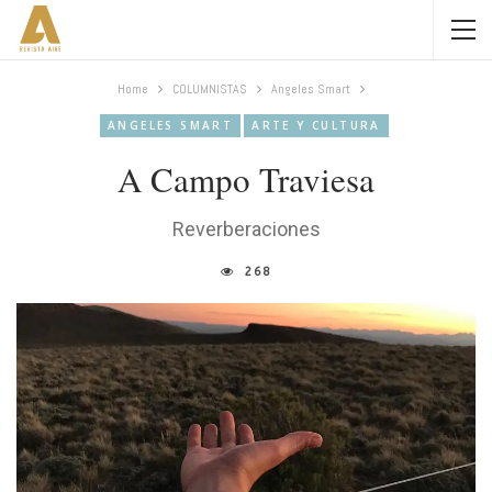
Home
COLUMNISTAS
Angeles Smart
ANGELES SMART
ARTE Y CULTURA
A Campo Traviesa
Reverberaciones
268