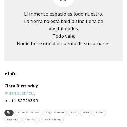
El inmenso espacio es todo nuestro.
La tierra no está baldía sino llena de
posibilidades.
Todo vale.
Nadie tiene que dar cuenta de sus amores.
+ Info
Clara Bustinduy
@clari.bustinduy
tel: 11 35799395
A Campo Traviesa
Ángeles Smart
Arte
Artist
Artista
Bariloche
Caminos
Clara Bustinduy