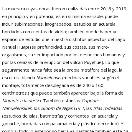
La muestra cuyas obras fueron realizadas entre 2016 y 2019,
en principio y en potencia, es en sí misma variable: puede
incluir sublimaciones, linograbados, estudios en acuarela
bordados con cuentas de vidrio; también puede haber un
espacio de estudio que muestra distintos aspectos del Lago
Nahuel Huapi (su profundidad, sus costas, sus micro-
organismos, su ser impactado por los deshechos humanos y
por las cenizas de la erupción del volcán Puyehue). Lo que
seguramente nunca falte sea la propia metáfora del lago, la
escultura blanda
Nahuelensis
(medidas variables según el
montaje, totalmente desplegada es de 240 x 160
centímetros.) que puede también aparecer bajo la forma de
Mutante a la deriva.
También están las
Críptides
Nahuelénsikes
, los
Bloom de Algas G
y
T
, las
Islas rodeadas
(estudios de islas, batimetrías y corrientes en acuarela y
gouache, bordadas con pasamanería y plástico derretido). Y
como si todo lo anterior no fuera ya bastante también está
La