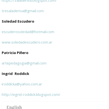
https://3aladeriva.blogspot.com/
tresaladeriva@gmail.com
Soledad Escudero
escuderosoledad@hotmail.com
www.soledadescudero.com.ar
Patricia Piñero
artepedagogia@gmail.com
Ingrid Roddick
iroddicka@yahoo.com.ar
http://ingrid-roddick.blogspot.com/
English