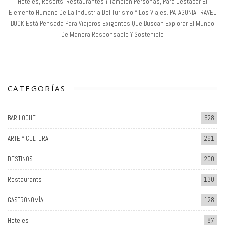
Hoteles, Resorts, Restaurantes Y También Personas, Para Destacar El
Elemento Humano De La Industria Del Turismo Y Los Viajes. PATAGONIA TRAVEL
BOOK Está Pensada Para Viajeros Exigentes Que Buscan Explorar El Mundo
De Manera Responsable Y Sostenible
CATEGORÍAS
BARILOCHE
628
ARTE Y CULTURA
261
DESTINOS
200
Restaurants
130
GASTRONOMÍA
128
Hoteles
87