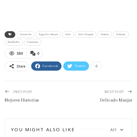
Acuarela
Ángeles Smart
Arte
Arte Grupal
Artista
Artistas
Bariloche
Caminos
384
0
Share
Facebook
Twitter
PREV POST
NEXT POST
Mejores Historias
Delicado Manjar
YOU MIGHT ALSO LIKE
All