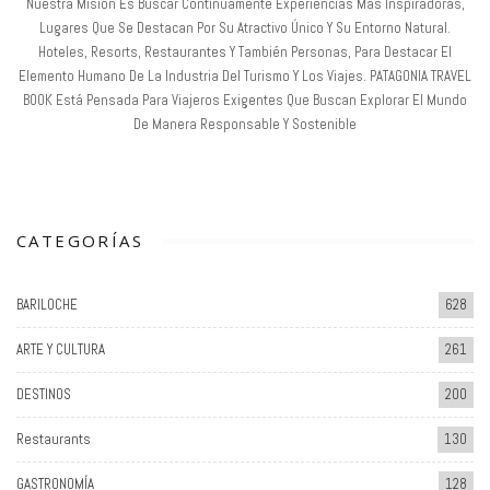
Nuestra Misión Es Buscar Continuamente Experiencias Más Inspiradoras,
Lugares Que Se Destacan Por Su Atractivo Único Y Su Entorno Natural.
Hoteles, Resorts, Restaurantes Y También Personas, Para Destacar El
Elemento Humano De La Industria Del Turismo Y Los Viajes. PATAGONIA TRAVEL
BOOK Está Pensada Para Viajeros Exigentes Que Buscan Explorar El Mundo
De Manera Responsable Y Sostenible
CATEGORÍAS
BARILOCHE
628
ARTE Y CULTURA
261
DESTINOS
200
Restaurants
130
GASTRONOMÍA
128