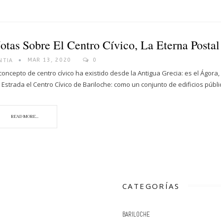
otas Sobre El Centro Cívico, La Eterna Posta
NTIA
MAR 13, 2020
0
 concepto de centro cívico ha existido desde la Antigua Grecia: es el Ágora
 Estrada el Centro Cívico de Bariloche: como un conjunto de edificios pú
READ MORE...
CATEGORÍAS
BARILOCHE