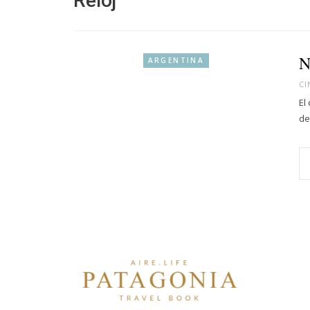
Reloj
N
ARGENTINA
CI
El
de