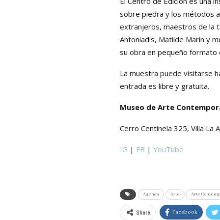
El Centro de Edición es una in
sobre piedra y los métodos a
extranjeros, maestros de la ta
Antoniadis, Matilde Marín y m
su obra en pequeño formato q
La muestra puede visitarse h
entrada es libre y gratuita.
Museo de Arte Contempor
Cerro Centinela 325, Villa La
IG
|
FB
|
YouTube
Agenda
Arte
Arte Contem
Share
Facebook