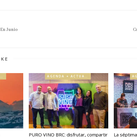
 En Junio
Có
IKE
AGENDA + ACTUALIDAD
AGENDA + ACTUALIDAD
a
PURO VINO BRC: disfrutar, compartir
La séptima