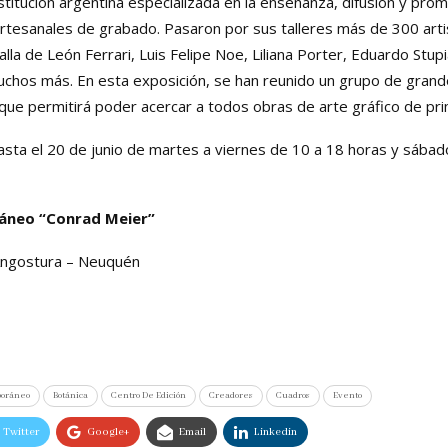
stitución argentina especializada en la enseñanza, difusión y promoc
rtesanales de grabado. Pasaron por sus talleres más de 300 arti
lla de León Ferrari, Luis Felipe Noe, Liliana Porter, Eduardo Stupi
uchos más. En esta exposición, se han reunido un grupo de grande
ue permitirá poder acercar a todos obras de arte gráfico de prim
asta el 20 de junio de martes a viernes de 10 a 18 horas y sábad
áneo “Conrad Meier”
 Angostura – Neuquén
poráneo
Botánica
Centro De Edición
Creadores
Cuadros
Evento
Twitter
Google+
Email
Linkedin