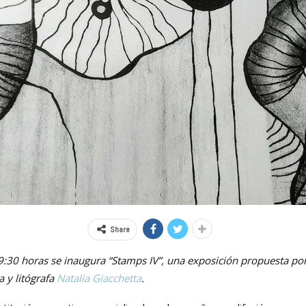
Share
9:30 horas se inaugura “Stamps IV”, una exposición propuesta po
a y litógrafa
Natalia Giacchetta
.