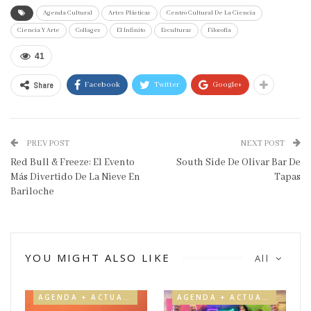
Agenda Cultural
Artes Plásticas
Centro Cultural De La Ciencia
Ciencia Y Arte
Collages
El Infinito
Esculturas
Filosofía
41
Share
Facebook
Twitter
Google+
PREV POST
NEXT POST
Red Bull & Freeze: El Evento
South Side De Olivar Bar De
Más Divertido De La Nieve En
Tapas
Bariloche
YOU MIGHT ALSO LIKE
All
AGENDA + ACTUALIDAD
AGENDA + ACTUALIDAD