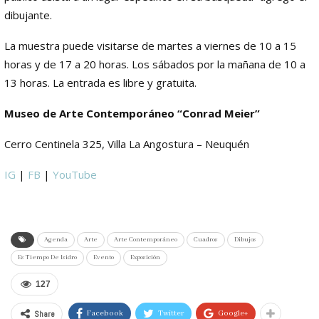
dibujante.
La muestra puede visitarse de martes a viernes de 10 a 15
horas y de 17 a 20 horas. Los sábados por la mañana de 10 a
13 horas. La entrada es libre y gratuita.
Museo de Arte Contemporáneo “Conrad Meier”
Cerro Centinela 325, Villa La Angostura – Neuquén
IG
|
FB
|
YouTube
Agenda
Arte
Arte Contemporáneo
Cuadros
Dibujos
Es Tiempo De Isidro
Evento
Exposición
127
Share
Facebook
Twitter
Google+