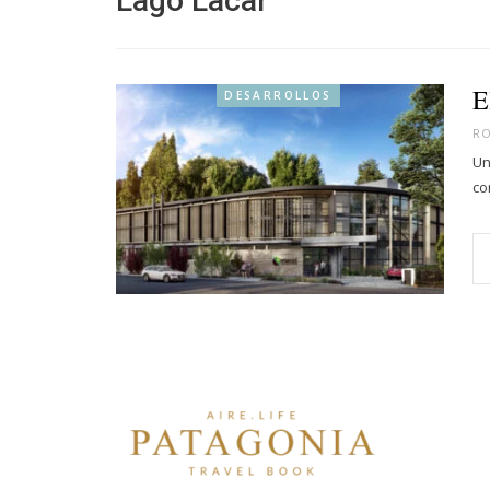
Lago Lacar
E
DESARROLLOS
R
Un
co