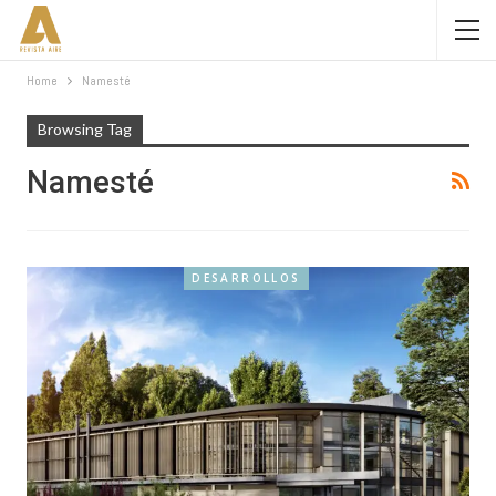
Home
Namesté
Browsing Tag
Namesté
DESARROLLOS