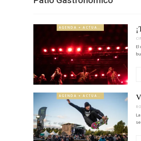
Patio Gastronómico
¡
AGENDA + ACTUALIDAD
CI
El
bu
V
AGENDA + ACTUALIDAD
R
La
se