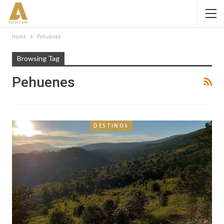
Home
Pehuenes
Browsing Tag
Pehuenes
DESTINOS