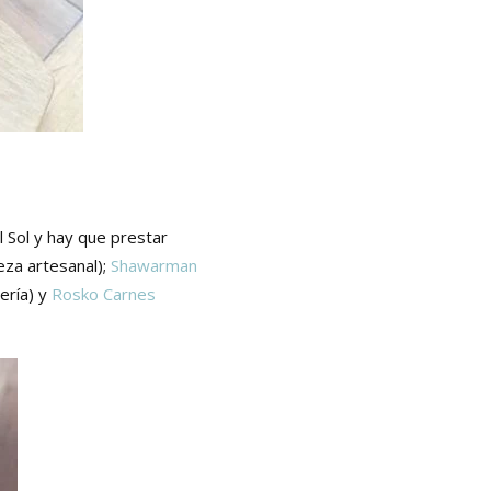
l Sol y hay que prestar
eza artesanal);
Shawarman
ería) y
Rosko Carnes