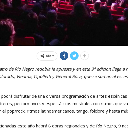
Share
eatro de Río Negro redobla la apuesta y en esta 9º edición llega a
Colorado, Viedma, Cipolletti y General Roca, que se suman al esce
 podrá disfrutar de una diversa programación de artes escénicas
 títeres, performance, y espectáculos musicales con ritmos que va
 el pop/rock, ritmos latinoamericanos, tango, folclore y hasta mú
ionadas este año habrá 8 obras regionales y de Río Negro, 9 naci