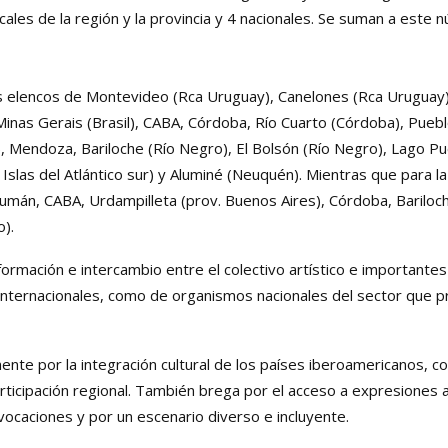
ales de la región y la provincia y 4 nacionales. Se suman a este 
s elencos de
Montevideo (Rca Uruguay), Canelones (Rca Uruguay), 
, Minas Gerais (Brasil), CABA, Córdoba, Río Cuarto (Córdoba), Pue
), Mendoza, Bariloche (Río Negro), El Bolsón (Río Negro), Lago P
 Islas del Atlántico sur) y Aluminé (Neuquén). Mientras que para l
umán, CABA, Urdampilleta (prov. Buenos Aires), Córdoba, Bariloch
o).
ormación e intercambio entre el colectivo artístico e important
 internacionales, como de organismos nacionales del sector que p
mente por la
integración cultural de los países iberoamericanos, co
articipación regional. También brega por el acceso a expresiones a
vocaciones y por un escenario diverso e incluyente.