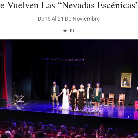
e Vuelven Las “Nevadas Escénicas”
De15 Al 21 De Noviembre
85