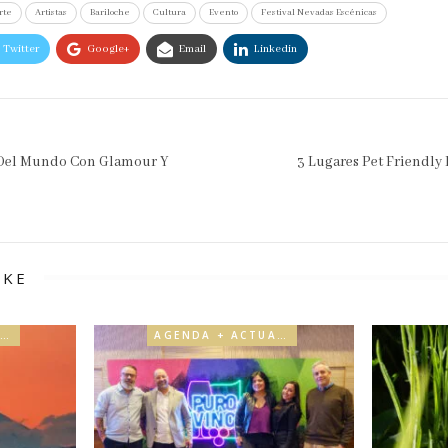
rte
Artistas
Bariloche
Cultura
Evento
Festival Nevadas Escénicas
Twitter
Google+
Email
Linkedin
s Del Mundo Con Glamour Y
3 Lugares Pet Friendly 
IKE
AGENDA + ACTUALIDAD
AGENDA + ACTUALIDAD