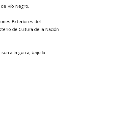
a de Río Negro.
iones Exteriores del
sterio de Cultura de la Nación
s son
a la gorra
, bajo la