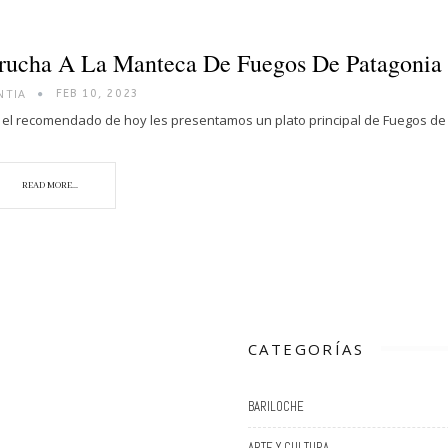
rucha A La Manteca De Fuegos De Patagonia
NTIA
FEB 10, 2023
 el recomendado de hoy les presentamos un plato principal de Fuegos de 
READ MORE...
CATEGORÍAS
BARILOCHE
ARTE Y CULTURA