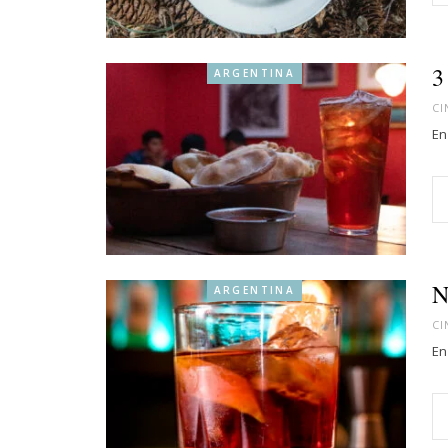
3
ARGENTINA
CI
En
N
ARGENTINA
CI
En