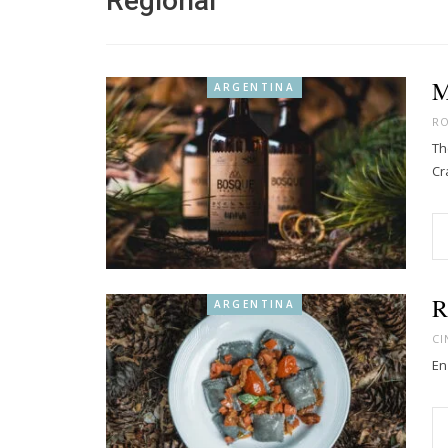
Regional
M
ARGENTINA
R
Th
Cr
R
ARGENTINA
CI
En