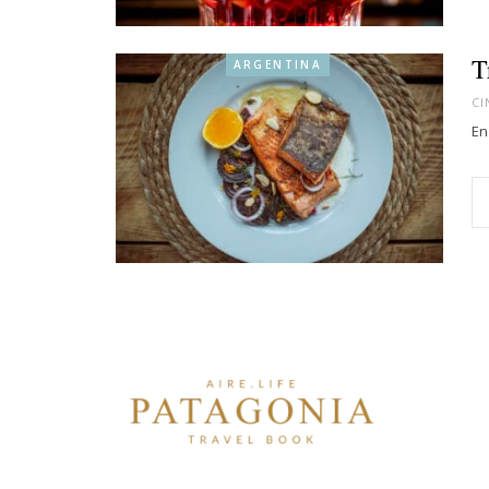
T
ARGENTINA
CI
En