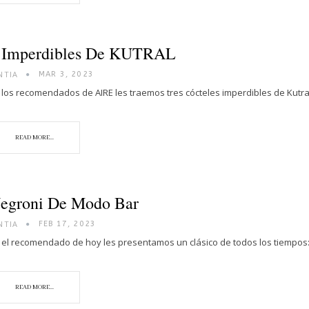
 Imperdibles De KUTRAL
NTIA
MAR 3, 2023
 los recomendados de AIRE les traemos tres cócteles imperdibles de Kutr
READ MORE...
egroni De Modo Bar
NTIA
FEB 17, 2023
 el recomendado de hoy les presentamos un clásico de todos los tiempos
READ MORE...