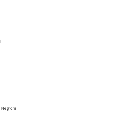
al
: Negroni