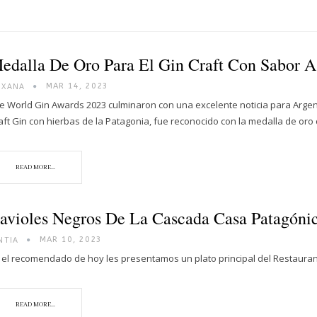
edalla De Oro Para El Gin Craft Con Sabor A
OXANA
MAR 14, 2023
e World Gin Awards 2023 culminaron con una excelente noticia para Argen
aft Gin con hierbas de la Patagonia, fue reconocido con la medalla de o
READ MORE...
avioles Negros De La Cascada Casa Patagóni
NTIA
MAR 10, 2023
 el recomendado de hoy les presentamos un plato principal del Restaur
READ MORE...