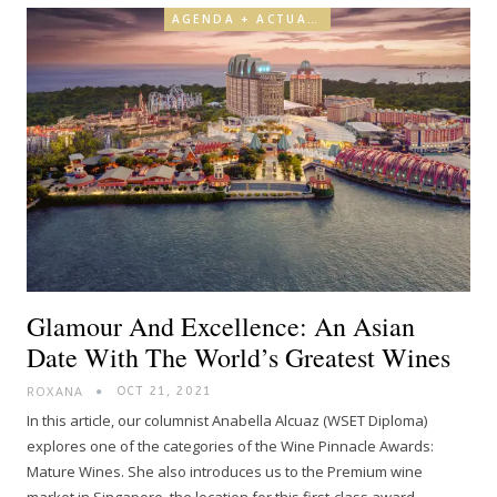
AGENDA + ACTUALIDAD
Glamour And Excellence: An Asian
Date With The World’s Greatest Wines
ROXANA
OCT 21, 2021
In this article, our columnist Anabella Alcuaz (WSET Diploma)
explores one of the categories of the Wine Pinnacle Awards:
Mature Wines. She also introduces us to the Premium wine
market in Singapore, the location for this first-class award.…