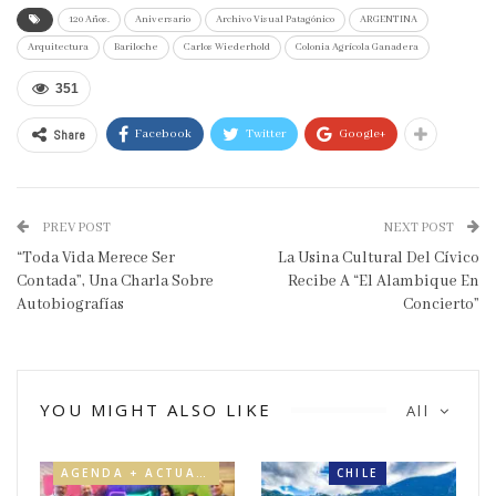
120 Años.
Aniversario
Archivo Visual Patagónico
ARGENTINA
Arquitectura
Bariloche
Carlos Wiederhold
Colonia Agrícola Ganadera
351
Share
Facebook
Twitter
Google+
PREV POST
NEXT POST
“Toda Vida Merece Ser
La Usina Cultural Del Cívico
Contada”, Una Charla Sobre
Recibe A “El Alambique En
Autobiografías
Concierto”
YOU MIGHT ALSO LIKE
All
AGENDA + ACTUALIDAD
CHILE