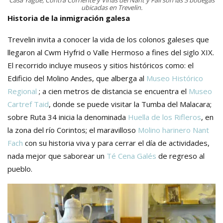
Casa Yagüe, Contra Corriente y Viñas del Nant y Fall son las 3 bodegas
ubicadas en Trevelin.
Historia de la inmigración galesa
Trevelin invita a conocer la vida de los colonos galeses que
llegaron al Cwm Hyfrid o Valle Hermoso a fines del siglo XIX.
El recorrido incluye museos y sitios históricos como: el
Edificio del Molino Andes, que alberga al
Museo Histórico
Regional
; a
cien metros de distancia se encuentra el
Museo
Cartref Taid
, donde se puede visitar la Tumba del Malacara;
sobre Ruta 34 inicia la denominada
Huella de los Rifleros
, en
la zona del río Corintos; e
l maravilloso
Molino harinero Nant
Fach
con su historia viva y p
ara cerrar el día de actividades,
nada mejor que saborear un
Té Cena Galés
de regreso al
pueblo.