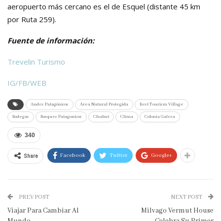
aeropuerto más cercano es el de Esquel (distante 45 km
por Ruta 259).
Fuente de información:
Trevelin Turismo
IG/
FB/
WEB
Andes Patagónicos
Área Natural Protegida
Best Tourism Village
Bodegas
Bosques Patagonicos
Chubut
Clima
Colonia Galesa
340
Share
Facebook
Twitter
Google+
PREV POST
NEXT POST
Viajar Para Cambiar Al
Milvago Vermut House
Mundo
Celebra Su Primer