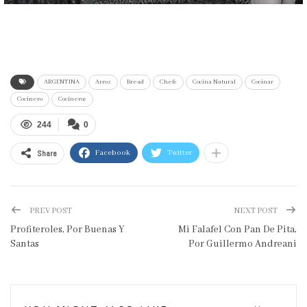
ARGENTINA
Arroz
Bread
Chefs
Cocina Natural
Cocinar
Cocinero
Cocineros
244
0
Share
Facebook
Twitter
PREV POST
NEXT POST
Profiteroles, Por Buenas Y
Mi Falafel Con Pan De Pita,
Santas
Por Guillermo Andreani