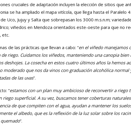
ones cruciales de adaptación incluyen la elección de sitios que a
onia se ha ampliado el mapa vitícola, que llega hasta el Paralelo 4
 de Uco, Jujuy y Salta que sobrepasan los 3000 m.s.n.m; variedade
rico; viñedos en Mendoza orientados este-oeste para que no reci
 etc.
as de las prácticas que llevan a cabo: “
en el viñedo manejamos 
ma de riego. Cuidamos los viñedos, manteniendo una canopia bi
s deshojes. La cosecha en estos cuatro últimos años la hemos a
ino moderado que nos da vinos con graduación alcohólica norma
utadas de las uvas
”.
cto: “
estamos con un plan muy ambicioso de reconvertir a riego te
n riego superficial. A su vez, buscamos tener coberturas naturale
creencia de que compiten con el agua, ayudan a mantener los suel
mente el albedo, que es la reflexión de la luz solar sobre los rac
el quemado
”.