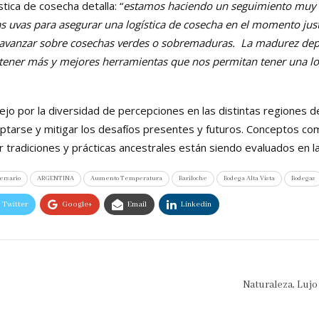
tica de cosecha detalla: “
estamos haciendo un seguimiento muy d
as uvas para asegurar una logística de cosecha en el momento ju
sin avanzar sobre cosechas verdes o sobremaduras. La madurez d
tener más y mejores herramientas que nos permitan tener una lo
jo por la diversidad de percepciones en las distintas regiones de
aptarse y mitigar los desafíos presentes y futuros. Conceptos c
 tradiciones y prácticas ancestrales están siendo evaluados en la
ersario
ARGENTINA
Aumento Temperatura
Bariloche
Bodega Alta Vista
Bodegas
Twitter
Google+
Email
Linkedin
Naturaleza, Lujo