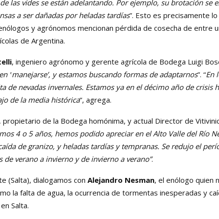
 de las vides se están adelantando. Por ejemplo, su brotación se e
sas a ser dañadas por heladas tardías
”. Esto es precisamente lo
nólogos y agrónomos mencionan pérdida de cosecha de entre u
tícolas de Argentina.
elli
, ingeniero agrónomo y gerente agrícola de Bodega Luigi Bos
den ‛manejarse’, y estamos buscando formas de adaptarnos
”. “
En 
ta de nevadas invernales. Estamos ya en el décimo año de crisis h
o de la media histórica
”, agrega.
, propietario de la Bodega homónima, y actual Director de Vitivinic
timos 4 o 5 años, hemos podido apreciar en el Alto Valle del Río 
aída de granizo, y heladas tardías y tempranas. Se redujo el per
de verano a invierno y de invierno a verano”
.
te (Salta), dialogamos con
Alejandro Nesman
, el enólogo quien
o la falta de agua, la ocurrencia de tormentas inesperadas y ca
en Salta.