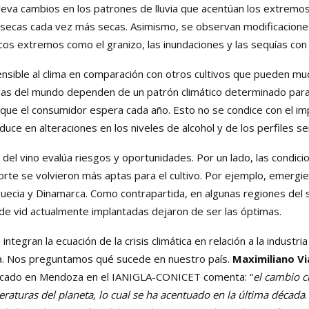
lleva cambios en los patrones de lluvia que acentúan los extremo
secas cada vez más secas. Asimismo, se observan modificaciones
cos extremos como el granizo, las inundaciones y las sequías con 
sible al clima en comparación con otros cultivos que pueden mu
olas del mundo dependen de un patrón climático determinado para 
que el consumidor espera cada año. Esto no se condice con el impa
aduce en alteraciones en los niveles de alcohol y de los perfiles se
del vino evalúa riesgos y oportunidades. Por un lado, las condicio
 norte se volvieron más aptas para el cultivo. Por ejemplo, emerg
Suecia y Dinamarca. Como contrapartida, en algunas regiones del 
 de vid actualmente implantadas dejaron de ser las óptimas.
integran la ecuación de la crisis climática en relación a la industri
a. Nos preguntamos qué sucede en nuestro país.
Maximiliano Vi
adicado en Mendoza en el IANIGLA-CONICET comenta: “
el cambio c
aturas del planeta, lo cual se ha acentuado en la última década