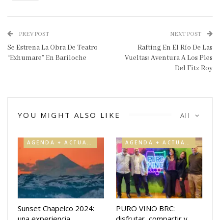
PREV POST
NEXT POST
Se Estrena La Obra De Teatro
Rafting En El Río De Las
“Exhumare” En Bariloche
Vueltas: Aventura A Los Pies
Del Fitz Roy
YOU MIGHT ALSO LIKE
All
AGENDA + ACTUALIDAD
AGENDA + ACTUALIDAD
Sunset Chapelco 2024:
PURO VINO BRC:
una experiencia
disfrutar, compartir y