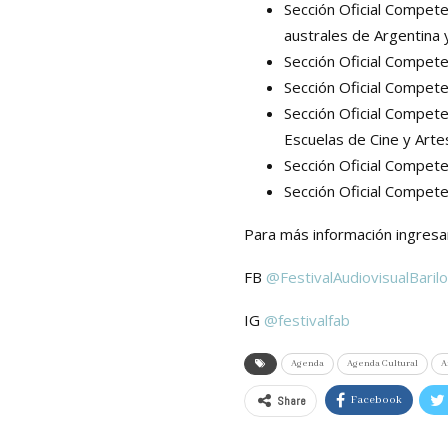
Sección Oficial Compete
australes de Argentina y
Sección Oficial Compete
Sección Oficial Compet
Sección Oficial Compet
Escuelas de Cine y Arte
Sección Oficial Compete
Sección Oficial Compete
Para más información ingresa
FB
@FestivalAudiovisualBaril
IG
@festivalfab
Agenda
Agenda Cultural
A
Share
Facebook