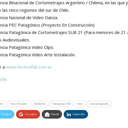
ncia Binacional de Cortometrajes Argentino / Chilena, en las que p
 las cinco regiones del sur de Chile.
ncia Nacional de Video Danza.
encia PEC Patagónico (Proyecto En Construcción)
encia Patagónica de Cortometrajes SUB 21 (Para menores de 21 
s Audiovisuales.
ncia Patagónica Video Clips.
ncia Patagónica Video Arte Instalación.
r a
www.festivalfab.com.ar
oche
rte
Artes Visuales
Bariloche
Categorías FAB
Cine
Cinematografía
Twitter
Google+
Email
Linkedin