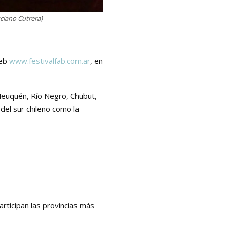
uciano Cutrera)
web
www.festivalfab.com.ar
, en
 Neuquén, Río Negro, Chubut,
 del sur chileno como la
articipan las provincias más