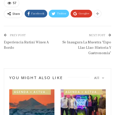
57
Share
Facebook
Twitter
Google+
PREV POST
NEXT POST
Experiencia Rutini Wines A
Se Inaugura La Muestra “Expo
Bordo
Llao Llao: Historia Y
Gastronomía”
YOU MIGHT ALSO LIKE
All
AGENDA + ACTUALIDAD
AGENDA + ACTUALIDAD