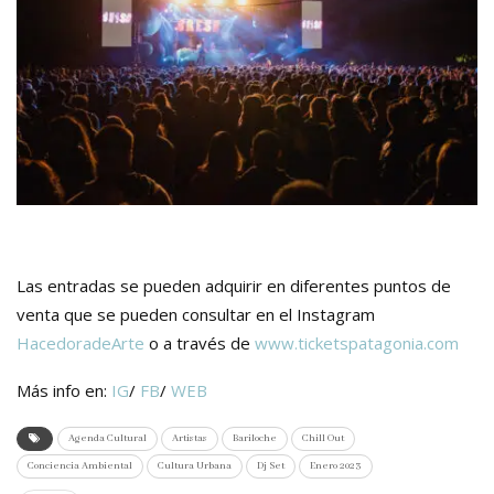
Las entradas se pueden adquirir en diferentes puntos de
venta que se pueden consultar en el Instagram
HacedoradeArte
o a través de
www.ticketspatagonia.com
Más info en:
IG
/
FB
/
WEB
Agenda Cultural
Artistas
Bariloche
Chill Out
Conciencia Ambiental
Cultura Urbana
Dj Set
Enero 2023