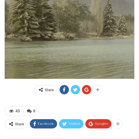
Share
43
0
Share
Facebook
Twitter
Google+