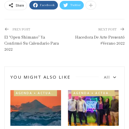
Share
Facebook
Twitter
PREV POST
NEXT POST
El “Open Shimano” Ya
Hacedora De Arte Presentó
Confirmó Su Calendario Para
#Verano 2022
2022
YOU MIGHT ALSO LIKE
All
AGENDA + ACTUALIDAD
AGENDA + ACTUALIDAD