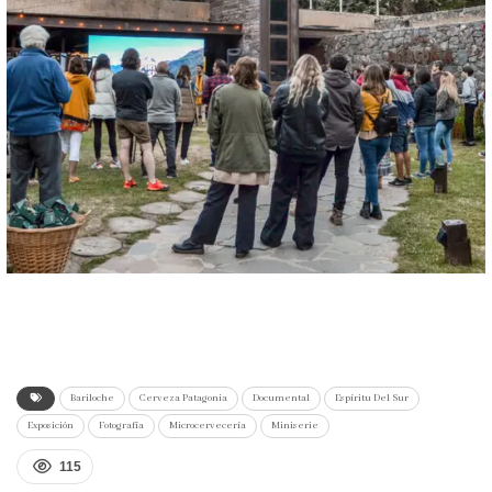
Bariloche
Cerveza Patagonia
Documental
Espíritu Del Sur
Exposición
Fotografía
Microcervecería
Miniserie
115