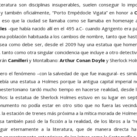
teratura son disciplinas insuperables, suelen conseguir lo im
 y también oficialmente, “Porto Empédocle Vigata” en honor a
C
Y eso que la ciudad se llamaba como se llamaba en homenaje a
les
-que había nacido allí en el 495 a.C- cuando Agrigento era p
 una población habituada a los cambios de nombre, tanto que has
 sea como debe ser, desde el 2009 hay una estatua que homena
tanto como otra singular coincidencia que incluye a otro detectiv
erán
Camilleri
y Montalbano:
Arthur Conan Doyle
y Sherlock Hol
pero el fenómeno –con la salvedad de que fue inaugural- es simil
bía una estatua a Holmes porque la antigua capital imperial no
” chestertoniano tardó mucho tiempo en hacerse realidad, desde 
ños: la estatua de Sherlock Holmes estuvo en su lugar en se
monumento no podía estar en otro sitio que no fuera las vecin
la estación de trenes más próxima a la mítica morada de Holmes
sa también pasó de la ficción a la realidad, de los libros a la “
nguir eternamente a la literatura, que de manera directa h
an aparentemente antagónicas de las letras como la Cartografía o 