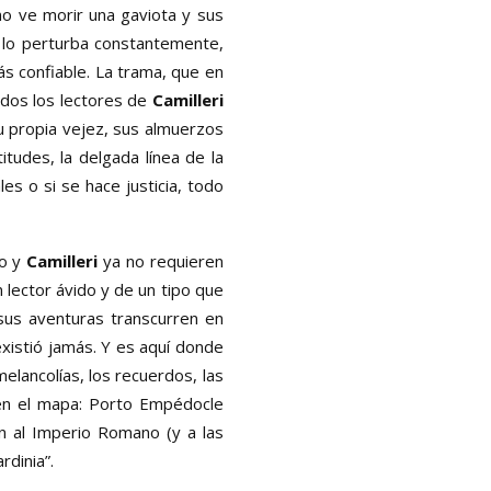
o ve morir una gaviota y sus
 lo perturba constantemente,
ás confiable. La trama, que en
dos los lectores de
Camilleri
su propia vejez, sus almuerzos
itudes, la delgada línea de la
es o si se hace justicia, todo
o y
Camilleri
ya no requieren
 lector ávido y de un tipo que
 sus aventuras transcurren en
existió jamás. Y es aquí donde
elancolías, los recuerdos, las
 en el mapa: Porto Empédocle
en al Imperio Romano (y a las
rdinia”.