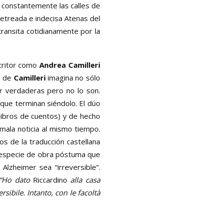
e constantemente las calles de
jetreada e indecisa Atenas del
ransita cotidianamente por la
scritor como
Andrea Camilleri
a de
Camilleri
imagina no sólo
 verdaderas pero no lo son.
 que terminan siéndolo. El dúo
libros de cuentos) y de hecho
mala noticia al mismo tiempo.
s de la traducción castellana
 especie de obra póstuma que
Alzheimer sea “irreversible”.
“Ho dato
Riccardino
alla casa
sibile. Intanto, con le facoltà