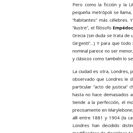
Pero como la ficción y la Li
pequeña metrópoli se llama,
“habitantes” más célebres. 
“ilustre”, el filósofo
Empédoc
Grecia (sin duda se trata de
Girgenti”…) Y para que todo
nominal parece no ser menor, 
y clásicos como también lo s
La ciudad es otra, Londres, 
observado que Londres le de
particular “acto de justicia
hasta no hace demasiados a
tiende a la perfección, el 
precisamente en Marylebone, 
allí entre 1881 y 1904 (la ca
Londres han decidido disti
modificadora de disciplinas t