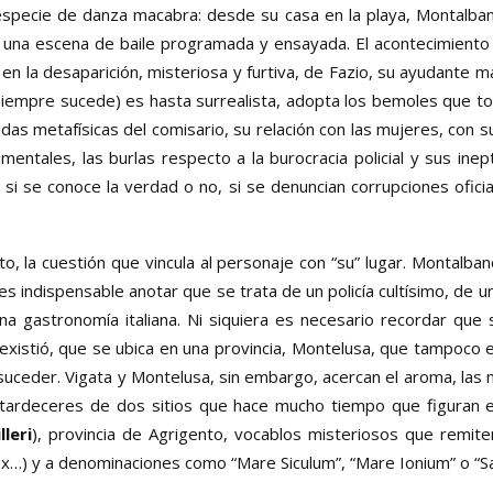
especie de danza macabra: desde su casa en la playa, Montalban
r una escena de baile programada y ensayada. El acontecimiento
en la desaparición, misteriosa y furtiva, de Fazio, su ayudante m
empre sucede) es hasta surrealista, adopta los bemoles que to
as metafísicas del comisario, su relación con las mujeres, con 
entales, las burlas respecto a la burocracia policial y sus inept
 se conoce la verdad o no, si se denuncian corrupciones oficial
, la cuestión que vincula al personaje con “su” lugar. Montalban
 indispensable anotar que se trata de un policía cultísimo, de un
ena gastronomía italiana. Ni siquiera es necesario recordar que
existió, que se ubica en una provincia, Montelusa, que tampoco 
suceder. Vigata y Montelusa, sin embargo, acercan el aroma, las m
s atardeceres de dos sitios que hace mucho tiempo que figuran
lleri
), provincia de Agrigento, vocablos misteriosos que remit
lix…) y a denominaciones como “Mare Siculum”, “Mare Ionium” o “Sa