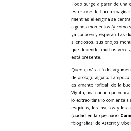
Todo surge a partir de una 
estertores le hacen imagina
mientras el enigma se centra 
algunos momentos (y como si
ya conocen y esperan. Las dud
silenciosos, sus enojos monum
que depende, muchas veces, si
está presente.
Queda, más allá del argumento
de prólogo alguno. Tampoco es
es amante “oficial” de la bu
Vigata, una ciudad que nunca 
lo extraordinario comienza a 
esquinas, los insultos y lo
(ciudad en la que nació
Cami
“biografías” de Asterix y Obe