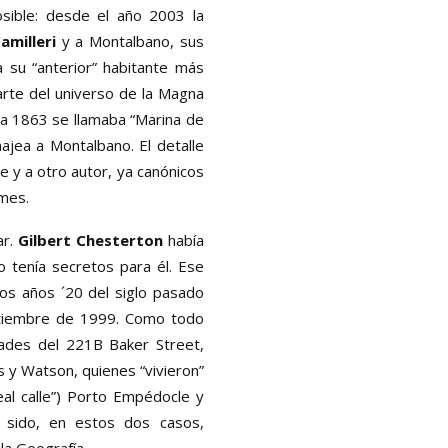
posible: desde el año 2003 la
amilleri
y a Montalbano, sus
 su “anterior” habitante más
arte del universo de la Magna
ta 1863 se llamaba “Marina de
jea a Montalbano. El detalle
e y a otro autor, ya canónicos
mes.
ar.
Gilbert Chesterton
había
 tenía secretos para él. Ese
los años ´20 del siglo pasado
ptiembre de 1999. Como todo
dades del 221B Baker Street,
 y Watson, quienes “vivieron”
real calle”) Porto Empédocle y
a sido, en estos dos casos,
la Geografía.