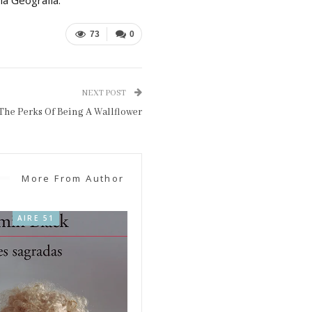
73
0
NEXT POST
The Perks Of Being A Wallflower
More From Author
AIRE 51