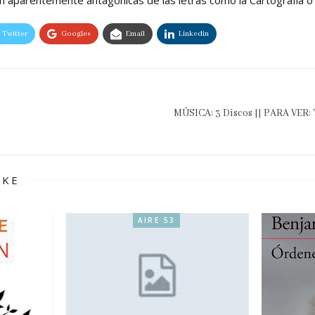
Twitter
Google+
Email
Linkedin
MÚSICA: 3 Discos || PARA VER: 
IKE
AIRE 53