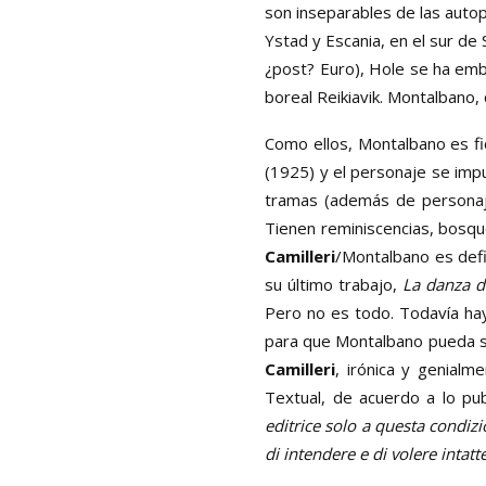
son inseparables de las autop
Ystad y Escania, en el sur de
¿post? Euro), Hole se ha emb
boreal Reikiavik. Montalbano, 
Como ellos, Montalbano es fi
(1925) y el personaje se impu
tramas (además de personaj
Tienen reminiscencias, bosque
Camilleri
/Montalbano es defi
su último trabajo,
La danza d
Pero no es todo. Todavía hay 
para que Montalbano pueda se
Camilleri
, irónica y genialm
Textual, de acuerdo a lo pu
editrice solo a questa condizi
di intendere e di volere intatt