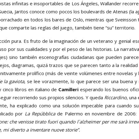
istas infinitas e insoportables de Los Ángeles, Wallander recorr
 Suecia, Jaritos conoce como pocos los boulevards de Atenas (la a
orrachado en todos los bares de Oslo, mientras que Sveinsson t
que comparte las reglas del juego, también tiene “su” territorio.
cción pura. Es fruto de la imaginación de un veterano y genial e
so por sus cualidades y por el peso de las historias. La narrativ
es) sino también escenografías ciudadanas que pueden parecer
jos, diagramas, quizá trazos que se parecen tanto a la realidad
nitivamente prolífico (más de veinte volúmenes entre novelas y 
e la gaviota
, se lee vorazmente, lo que parece ser una buena y 
cinco libros en italiano de
Camilleri
esperando los buenos oficio
guir recorriendo sus propios silencios. Y queda
Riccardino
, una
ente, ha explicado como una solución impecable para cuando su 
blicado por
La Repúbblica
de Palermo en noviembre de 2006:
one: che venisse tirato fuori quando l´alzheimer per me sarà irrever
e, mi diverto a inventare nuove storie”.