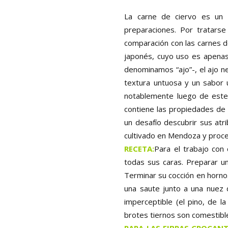
La carne de ciervo es un 
preparaciones. Por tratars
comparación con las carnes de
japonés, cuyo uso es apenas i
denominamos “ajo”-, el ajo n
textura untuosa y un sabor u
notablemente luego de este 
contiene las propiedades de 
un desafío descubrir sus atr
cultivado en Mendoza y proce
RECETA:
Para el trabajo con c
todas sus caras. Preparar un
Terminar su cocción en horno
una saute junto a una nuez d
imperceptible (el pino, de la
brotes tiernos son comestibl
PARA LAS FIBRAS CROCAN