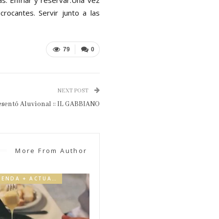
crocantes. Servir junto a las
79
0
NEXT POST
esentó Aluvional :: IL GABBIANO
More From Author
AGENDA + ACTUALIDAD