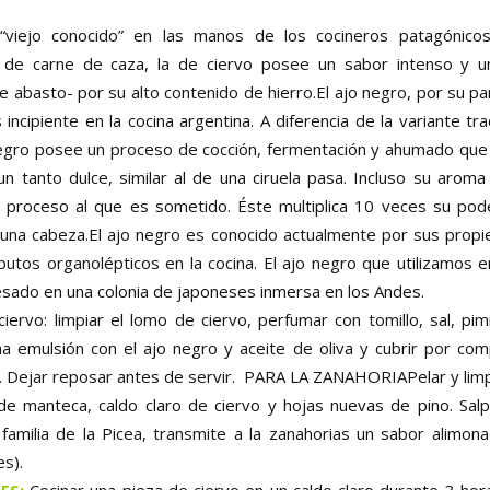
“viejo conocido” en las manos de los cocineros patagónicos
e de carne de caza, la de ciervo posee un sabor intenso y u
 abasto- por su alto contenido de hierro.El ajo negro, por su p
ncipiente en la cocina argentina. A diferencia de la variante tr
egro posee un proceso de cocción, fermentación y ahumado que 
n tanto dulce, similar al de una ciruela pasa. Incluso su aroma 
proceso al que es sometido. Éste multiplica 10 veces su pode
una cabeza.El ajo negro es conocido actualmente por sus propie
ibutos organolépticos en la cocina. El ajo negro que utilizamos 
sado en una colonia de japoneses inmersa en los Andes.
iervo: limpiar el lomo de ciervo, perfumar con tomillo, sal, pimi
a emulsión con el ajo negro y aceite de oliva y cubrir por com
. Dejar reposar antes de servir. PARA LA ZANAHORIAPelar y limpia
e manteca, caldo claro de ciervo y hojas nuevas de pino. Salpi
 familia de la Picea, transmite a la zanahorias un sabor alimona
es).
TES:
Cocinar una pieza de ciervo en un caldo claro durante 3 hor