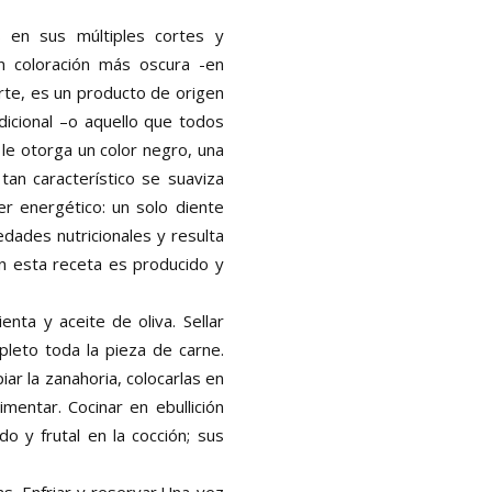
 en sus múltiples cortes y
n coloración más oscura -en
arte, es un producto de origen
adicional –o aquello que todos
le otorga un color negro, una
tan característico se suaviza
r energético: un solo diente
dades nutricionales y resulta
en esta receta es producido y
enta y aceite de oliva. Sellar
pleto toda la pieza de carne.
r la zanahoria, colocarlas en
mentar. Cocinar en ebullición
do y frutal en la cocción; sus
as. Enfriar y reservar.Una vez