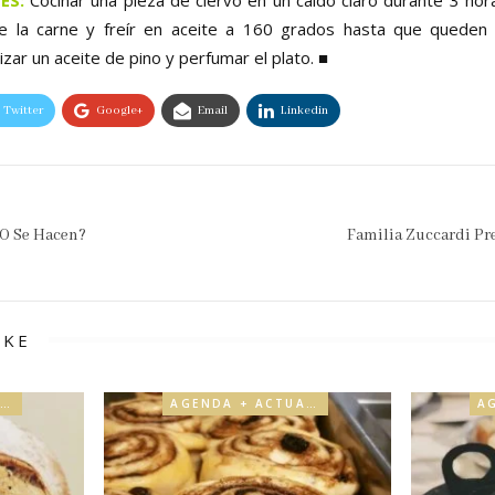
 de la carne y freír en aceite a 160 grados hasta que queden 
lizar un aceite de pino y perfumar el plato. ■
Twitter
Google+
Email
Linkedin
O Se Hacen?
Familia Zuccardi Pr
IKE
AGENDA + ACTUALIDAD
AGENDA + ACTUALIDAD