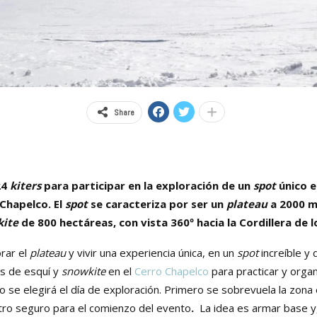
Share
24
kiters
para participar en la exploración de un
spot
único
e
Chapelco. El
spot
se caracteriza por ser un
plateau
a 2000 m
kite
de 800 hectáreas, con vista 360º hacia la Cordillera de 
orar el
plateau
y vivir una experiencia única, en un
spot
increíble y 
as de esquí y
snowkite
en el
Cerro Chapelco
para practicar y organ
co se elegirá el día de exploración. Primero se sobrevuela la zon
tro seguro para el comienzo del evento
.
La idea es armar base y