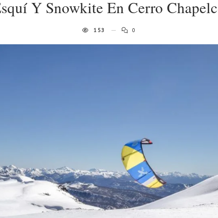
squí Y Snowkite En Cerro Chapel
153
0