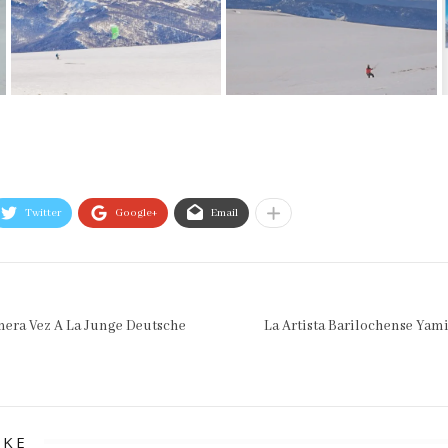
Twitter
Google+
Email
mera Vez A La Junge Deutsche
La Artista Barilochense Yami
IKE