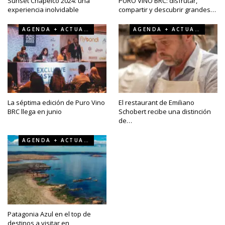
Sunset Chapelco 2024: una
PURO VINO BRC: disfrutar,
experiencia inolvidable
compartir y descubrir grandes…
AGENDA + ACTUALIDAD
AGENDA + ACTUALIDAD
La séptima edición de Puro Vino
El restaurant de Emiliano
BRC llega en junio
Schobert recibe una distinción
de…
AGENDA + ACTUALIDAD
Patagonia Azul en el top de
destinos a visitar en