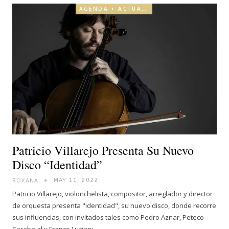
AGENDA + ACTUALIDAD
Patricio Villarejo Presenta Su Nuevo
Disco “Identidad”
ROXANA
MAY 11, 2022
Patricio Villarejo, violonchelista, compositor, arreglador y director
de orquesta presenta "Identidad", su nuevo disco, donde recorre
sus influencias, con invitados tales como Pedro Aznar, Peteco
Carabajal y Franco Luciani.