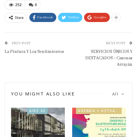
252
0
Share
Facebook
Twitter
Google+
PREV POST
NEXT POST
La Pintura Y Los Sentimientos
SERVICIOS ÚNICOS Y
DESTACADOS :: Casonas
Arrayán
YOU MIGHT ALSO LIKE
All
AIRE 63
AGENDA + ACTUALIDAD