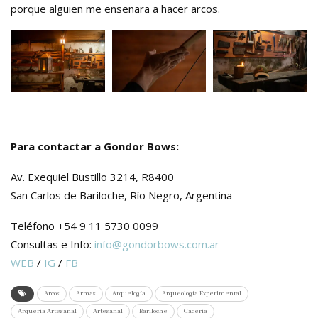
porque alguien me enseñara a hacer arcos.
Para contactar a Gondor Bows:
Av. Exequiel Bustillo 3214, R8400
San Carlos de Bariloche, Río Negro, Argentina
Teléfono +54 9 11 5730 0099
Consultas e Info:
info@gondorbows.com.ar
WEB
/
IG
/
FB
Arcos
Armas
Arquelogía
Arqueología Experimental
Arquería Artesanal
Artesanal
Bariloche
Cacería