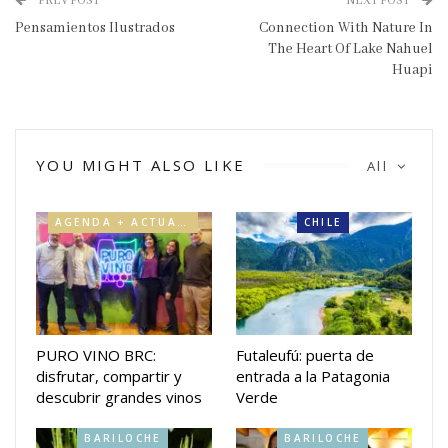
PREV POST
NEXT POST
Pensamientos Ilustrados
Connection With Nature In
The Heart Of Lake Nahuel
Huapi
YOU MIGHT ALSO LIKE
All
AGENDA + ACTUALIDAD
CHILE
PURO VINO BRC:
Futaleufú: puerta de
disfrutar, compartir y
entrada a la Patagonia
descubrir grandes vinos
Verde
BARILOCHE
BARILOCHE