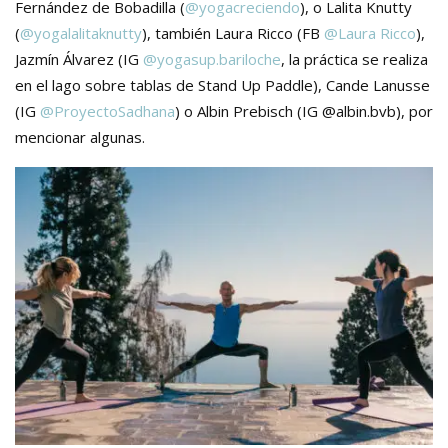
Fernández de Bobadilla (
@yogacreciendo
), o Lalita Knutty
(
@yogalalitaknutty
), también Laura Ricco (FB
@Laura Ricco
),
Jazmín Álvarez (IG
@yogasup.bariloche
, la práctica se realiza
en el lago sobre tablas de Stand Up Paddle), Cande Lanusse
(IG
@ProyectoSadhana
) o Albin Prebisch (IG @albin.bvb), por
mencionar algunas.