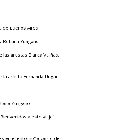
a
de Buenos Aires
 y Betiana Yungano
de las
artistas
Blanca Valiñas,
e la
artista
Fernanda Ungar
etiana Yungano
“Bienvenidos a este viaje”
es en el entorno” a cargo de