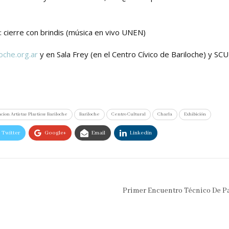
cierre con brindis (música en vivo UNEN)
loche.org.ar
y en Sala Frey (en el Centro Cívico de Bariloche) y S
acion Artistas Plasticos Bariloche
Bariloche
Centro Cultural
Charla
Exhibición
Twitter
Google+
Email
Linkedin
Primer Encuentro Técnico De P