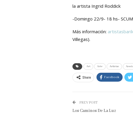
la
artista
Ingrid Roddick
-Domingo 22/9- 18 hs- SCUM: 
Más información:
artistasbari
Villegas).
Art
Arte
Artistas
Asoci
Share
Facebook
PREV POST
Los Caminos De La Luz