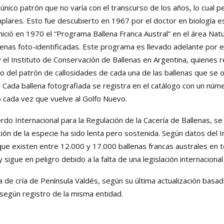
único patrón que no varía con el transcurso de los años, lo cual per
jemplares. Esto fue descubierto en 1967 por el doctor en biologí
inició en 1970 el “Programa Ballena Franca Austral” en el área Na
lenas foto-identificadas. Este programa es llevado adelante por 
 el Instituto de Conservación de Ballenas en Argentina, quienes 
o del patrón de callosidades de cada una de las ballenas que se 
 Cada ballena fotografiada se registra en el catálogo con un núme
o cada vez que vuelve al Golfo Nuevo.
rdo Internacional para la Regulación de la Cacería de Ballenas, se
ón de la especie ha sido lenta pero sostenida. Según datos del 
 que existen entre 12.000 y 17.000 ballenas francas australes en t
sigue en peligro debido a la falta de una legislación internaciona
rea de cría de Península Valdés, según su última actualización bas
 según registro de la misma entidad.