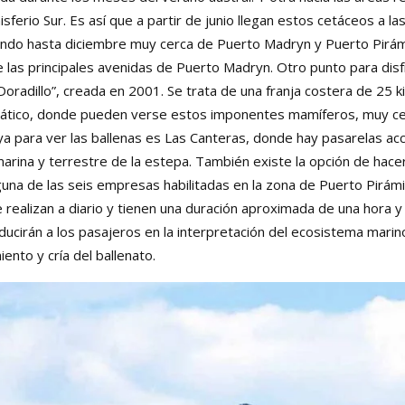
ferio Sur. Es así que a partir de junio llegan estos cetáceos a la
endo hasta diciembre muy cerca de Puerto Madryn y Puerto Pirám
e las principales avenidas de Puerto Madryn. Otro punto para dis
 Doradillo”, creada en 2001. Se trata de una franja costera de 25
ático, donde pueden verse estos imponentes mamíferos, muy cerca
aya para ver las ballenas es Las Canteras, donde hay pasarelas a
arina y terrestre de la estepa. También existe la opción de hac
guna de las seis empresas habilitadas en la zona de Puerto Pirám
realizan a diario y tienen una duración aproximada de una hora y m
oducirán a los pasajeros en la interpretación del ecosistema marino 
ento y cría del ballenato.