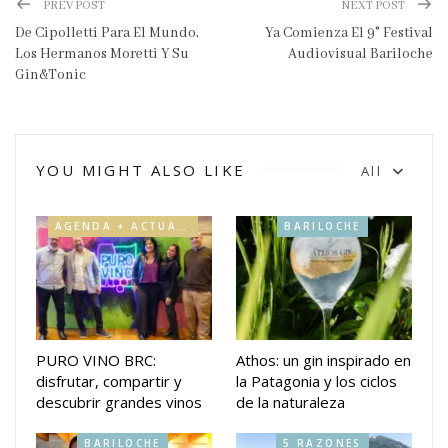
PREV POST
NEXT POST
De Cipolletti Para El Mundo,
Ya Comienza El 9° Festival
Los Hermanos Moretti Y Su
Audiovisual Bariloche
Gin&Tonic
YOU MIGHT ALSO LIKE
All
AGENDA + ACTUALIDAD
BARILOCHE
PURO VINO BRC:
Athos: un gin inspirado en
disfrutar, compartir y
la Patagonia y los ciclos
descubrir grandes vinos
de la naturaleza
BARILOCHE
5 RAZONES