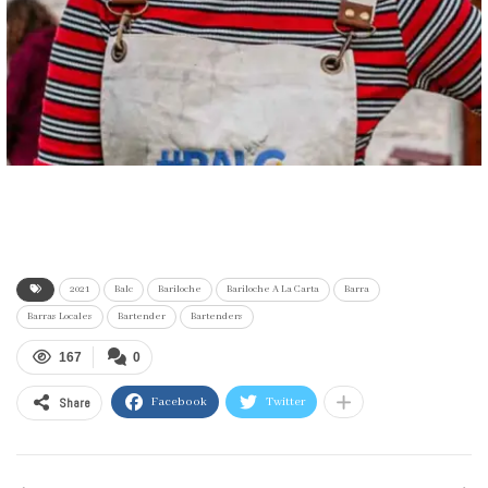
2021
Balc
Bariloche
Bariloche A La Carta
Barra
Barras Locales
Bartender
Bartenders
167
0
Share
Facebook
Twitter