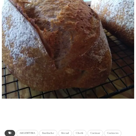
ARGENTINA
Bariloche
Bread
Chefs
Cocinar
Cocinero