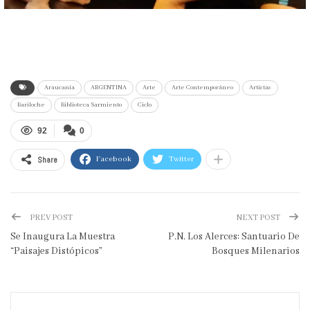
Araucanía
ARGENTINA
Arte
Arte Contemporáneo
Artistas
Bariloche
Biblioteca Sarmiento
Ciclo
92
0
Share
Facebook
Twitter
PREV POST
NEXT POST
Se Inaugura La Muestra
P.N. Los Alerces: Santuario De
“Paisajes Distópicos”
Bosques Milenarios