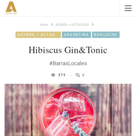
Home
AGENDA + ACTUALIDAD
AGENDA + ACTUALIDAD
ARGENTINA
BARILOCHE
Hibiscus Gin&Tonic
#BarrasLocales
375
0