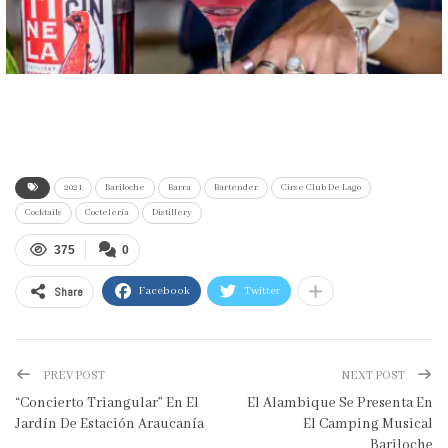
2021
Bariloche
Barra
Bartender
Cirse Club De Lago
Cocktails
Coctelería
Distillery
375
0
Share
Facebook
Twitter
PREV POST
NEXT POST
“Concierto Triangular” En El
El Alambique Se Presenta En
Jardín De Estación Araucanía
El Camping Musical
Bariloche