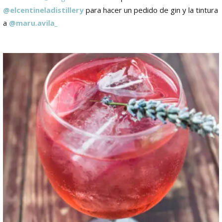
@elcentineladistillery
para hacer un pedido de gin y la tintura
a
@maru.avila_