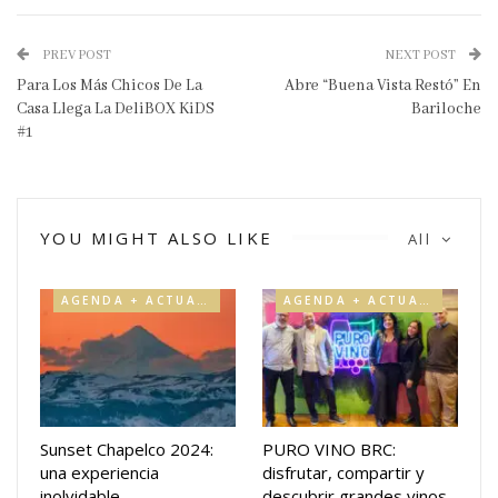
PREV POST
NEXT POST
Para Los Más Chicos De La
Abre “Buena Vista Restó” En
Casa Llega La DeliBOX KiDS
Bariloche
#1
YOU MIGHT ALSO LIKE
All
AGENDA + ACTUALIDAD
AGENDA + ACTUALIDAD
Sunset Chapelco 2024:
PURO VINO BRC:
una experiencia
disfrutar, compartir y
inolvidable
descubrir grandes vinos