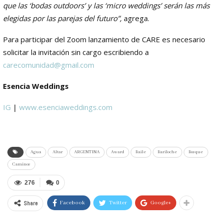
que las ‘bodas outdoors’ y las ‘micro weddings’ serán las más
elegidas por las parejas del futuro”,
agrega.
Para participar del Zoom lanzamiento de CARE es necesario
solicitar la invitación sin cargo escribiendo a
carecomunidad@gmail.com
Esencia Weddings
IG
|
www.esenciaweddings.com
Agua
Altar
ARGENTINA
Award
Baile
Bariloche
Bosque
Caminos
276
0
Share
Facebook
Twitter
Google+