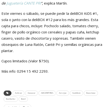
de
Juguetería CANTE PRI
“
, explica Martín.
Este viernes o sábado, se puede pedir la deliBOX KiDS #1,
sola o junto con la deliBOX #12 para los más grandes. Esta
cajita para chicos, incluye: Pochoclo salado, tomates cherry,
finger de pollo orgánico con cereales y papas cuña, ketchup
casero, vasito de chocotorta y sopresas. También vienen
obsequios de Luna Ratón, Canté Pri y semillas orgánicas para
plantar.
Cupos limitados (
Valor $750).
Más info: 0294 15 492 2293.
Activar
Amasar
ARGENTINA
Arvejas
Autólisis
Banetons
Bariloche
Bowl