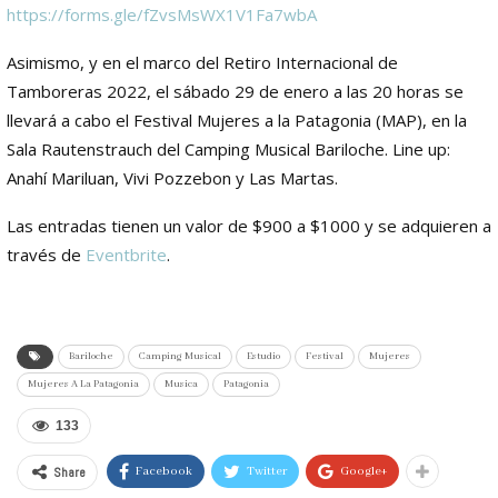
https://forms.gle/fZvsMsWX1V1Fa7wbA
Asimismo, y en el marco del Retiro Internacional de
Tamboreras 2022, el sábado 29 de enero a las 20 horas se
llevará a cabo el Festival Mujeres a la Patagonia (MAP), en la
Sala Rautenstrauch del Camping Musical Bariloche. Line up:
Anahí Mariluan, Vivi Pozzebon y Las Martas.
Las entradas tienen un valor de $900 a $1000 y se adquieren a
través de
Eventbrite
.
Bariloche
Camping Musical
Estudio
Festival
Mujeres
Mujeres A La Patagonia
Musica
Patagonia
133
Share
Facebook
Twitter
Google+