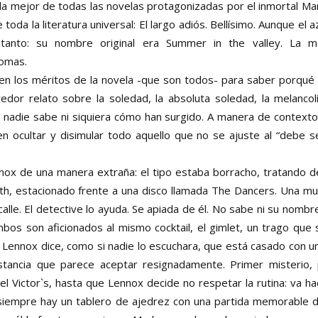
a mejor de todas las novelas protagonizadas por el inmortal M
toda la literatura universal: El largo adiós. Bellísimo. Aunque e
tanto: su nombre original era Summer in the valley. La mo
iomas.
n los méritos de la novela -que son todos- para saber porqué 
or relato sobre la soledad, la absoluta soledad, la melancolí
nadie sabe ni siquiera cómo han surgido. A manera de contexto, l
 ocultar y disimular todo aquello que no se ajuste al “debe s
ox de una manera extraña: el tipo estaba borracho, tratando d
th, estacionado frente a una disco llamada The Dancers. Una muje
 calle. El detective lo ayuda. Se apiada de él. No sabe ni su nomb
bos son aficionados al mismo cocktail, el gimlet, un trago que
Lennox dice, como si nadie lo escuchara, que está casado con una
stancia que parece aceptar resignadamente. Primer misterio,
l Victor`s, hasta que Lennox decide no respetar la rutina: va ha
ue siempre hay un tablero de ajedrez con una partida memorable d