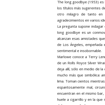
The long goodbye (1953) es l
los títulos más sugerentes de 
otro milagro de tanto en 
agradecimientos en varios id
La pregunta supone indagar e
long goodbye es un conmoved
alcanzan esas amistades que 
de Los Ángeles, empeñada en
sentimental e insobornable.
Marlowe conoce a Terry Lenn
de un Rolls Royce Silver Wrai
deja allí, sólo en medio de la
mucho más que simbólica: am
lima. Toman cientos mientras 
espantosamente mal, circun
encuentran en el mismo bar, e
huele a cigarrillo y en la q