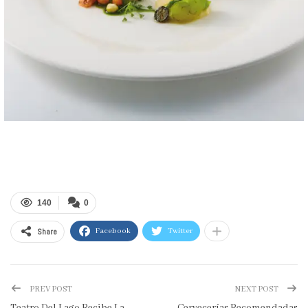
140
0
Share
Facebook
Twitter
PREV POST
NEXT POST
Teatro Del Lago Recibe La
Cervecerías Recomendadas