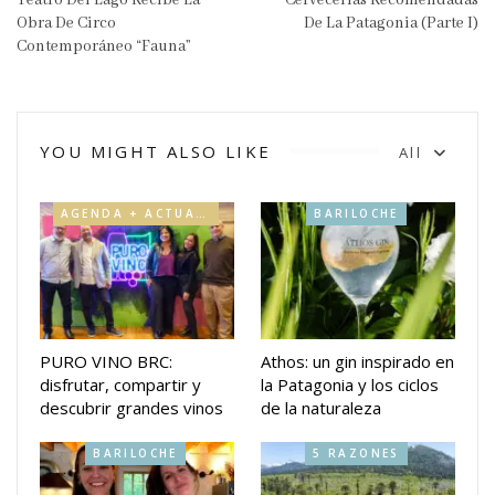
Obra De Circo
De La Patagonia (Parte I)
Contemporáneo “Fauna”
YOU MIGHT ALSO LIKE
All
AGENDA + ACTUALIDAD
BARILOCHE
PURO VINO BRC:
Athos: un gin inspirado en
disfrutar, compartir y
la Patagonia y los ciclos
descubrir grandes vinos
de la naturaleza
BARILOCHE
5 RAZONES