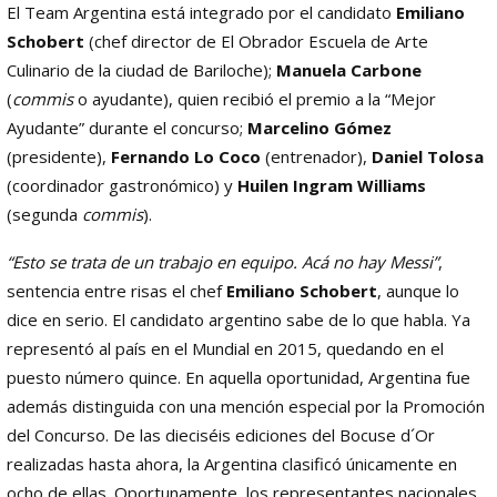
El Team Argentina está integrado por el candidato
Emiliano
Schobert
(chef director de El Obrador Escuela de Arte
Culinario de la ciudad de Bariloche);
Manuela Carbone
(
commis
o ayudante), quien recibió el premio a la “Mejor
Ayudante” durante el concurso;
Marcelino Gómez
(presidente),
Fernando Lo Coco
(entrenador),
Daniel Tolosa
(coordinador gastronómico) y
Huilen Ingram Williams
(segunda
commis
).
“Esto se trata de un trabajo en equipo. Acá no hay Messi”
,
sentencia entre risas el chef
Emiliano Schobert
, aunque lo
dice en serio. El candidato argentino sabe de lo que habla. Ya
representó al país en el Mundial en 2015, quedando en el
puesto número quince. En aquella oportunidad, Argentina fue
además distinguida con una mención especial por la Promoción
del Concurso. De las dieciséis ediciones del Bocuse d´Or
realizadas hasta ahora, la Argentina clasificó únicamente en
ocho de ellas. Oportunamente, los representantes nacionales