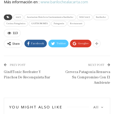
Más información en :
www.barilochealacarta.com
2023
Asociacion Hotelera Gastronómica Bariloche
BALC2023
Bariloche
Cocina Patagónica
GASTRONOMÍA
Patagonia
Restaurant
113
Share
Facebook
Twitter
Google+
PREV POST
NEXT POST
Gin&Tonic Beefeater Y
Cerveza Patagonia Renueva
Pinchos De Reconquista Bar
Su Compromiso Con El
Ambiente
YOU MIGHT ALSO LIKE
All