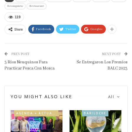
Reconquista
Restaurant
119
Share
Facebook
Twitter
Google+
PREV POST
NEXT POST
3 Ríos Neuquinos Para
Se Entregaron Los Premios
Practicar Pesca Con Mosca
BALC 2023
YOU MIGHT ALSO LIKE
All
AGENDA + ACTUALIDAD
BARILOCHE