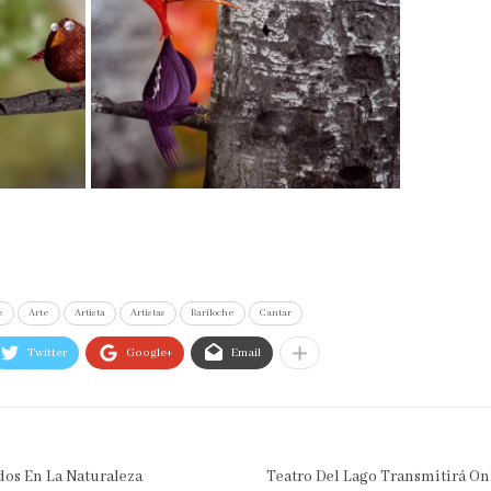
s
Arte
Artista
Artistas
Bariloche
Cantar
Twitter
Google+
Email
dos En La Naturaleza
Teatro Del Lago Transmitirá Onl