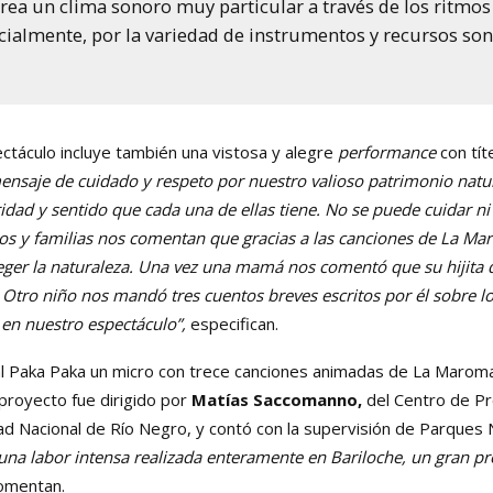
ea un clima sonoro muy particular a través de los ritmos
cialmente, por la variedad de instrumentos y recursos son
ctáculo incluye también una vistosa y alegre
performance
con tít
ensaje de cuidado y respeto por nuestro valioso patrimonio natu
ridad y sentido que cada una de ellas tiene. No se puede cuidar ni
s y familias nos comentan que gracias a las canciones de La Ma
eger la naturaleza. Una vez una mamá nos comentó que su hijita 
 Otro niño nos mandó tres cuentos breves escritos por él sobre l
 en nuestro espectáculo”,
especifican.
al Paka Paka un micro con trece canciones animadas de La Maroma,
l proyecto fue dirigido por
Matías Saccomanno,
del Centro de P
ad Nacional de Río Negro, y contó con la supervisión de Parques N
una labor intensa realizada enteramente en Bariloche, un gran pr
comentan.