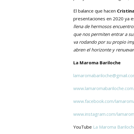
El balance que hacen
Cristin
presentaciones en 2020 ya es
llena de hermosos encuentros 
que nos permiten entrar a su
va rodando por su propio im
abren el horizonte y renueva
La Maroma Bariloche
lamaromabariloche@gmail.c
www.lamaromabariloche.com.
www.facebook.com/lamaroma
www.instagram.com/lamarom
YouTube
La Maroma Bariloch