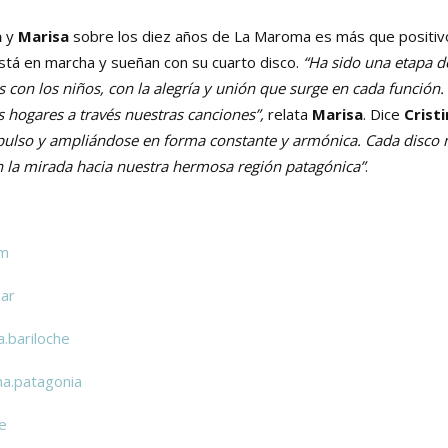
a
y
Marisa
sobre los diez años de La Maroma es más que positiv
tá en marcha y sueñan con su cuarto disco.
“Ha sido una etapa d
con los niños, con la alegría y unión que surge en cada función.
s hogares a través nuestras canciones”,
relata
Marisa
. Dice
Crist
pulso y ampliándose en forma constante y armónica. Cada disco 
n la mirada hacia nuestra hermosa región patagónica”
.
om
ar
.bariloche
a.patagonia
e