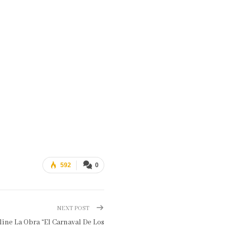
592
0
NEXT POST
ine La Obra “El Carnaval De Los