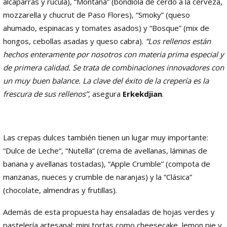
alcaparras y rúcula), “Montaña” (bondiola de cerdo a la cerveza,
mozzarella y chucrut de Paso Flores), “Smoky” (queso
ahumado, espinacas y tomates asados) y “Bosque” (mix de
hongos, cebollas asadas y queso cabra).
“Los rellenos están
hechos enteramente por nosotros con materia prima especial y
de primera calidad. Se trata de combinaciones innovadores con
un muy buen balance. La clave del éxito de la crepería es la
frescura de sus rellenos”,
asegura
Erkekdjian
.
Las crepas dulces también tienen un lugar muy importante:
“Dulce de Leche”, “Nutella” (crema de avellanas, láminas de
banana y avellanas tostadas), “Apple Crumble” (compota de
manzanas, nueces y crumble de naranjas) y la “Clásica”
(chocolate, almendras y frutillas).
Además de esta propuesta hay ensaladas de hojas verdes y
pastelería artesanal: mini tortas como cheesecake, lemon pie y