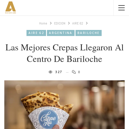
Home
EDICION
AIRE 62
AIRE 62
ARGENTINA
BARILOCHE
Las Mejores Crepas Llegaron Al
Centro De Bariloche
327
0