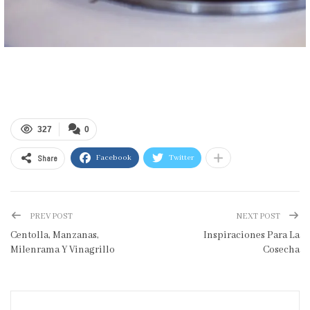
327
0
Share
Facebook
Twitter
PREV POST
NEXT POST
Centolla, Manzanas,
Inspiraciones Para La
Milenrama Y Vinagrillo
Cosecha