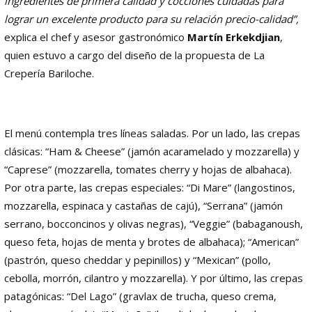
ingredientes de primera calidad y cocciones cuidadas para
lograr un excelente producto para su relación precio-calidad”,
explica el chef y asesor gastronómico
Martín Erkekdjian
,
quien estuvo a cargo del diseño de la propuesta de La
Crepería Bariloche.
El menú contempla tres líneas saladas. Por un lado, las crepas
clásicas: “Ham & Cheese” (jamón acaramelado y mozzarella) y
“Caprese” (mozzarella, tomates cherry y hojas de albahaca).
Por otra parte, las crepas especiales: “Di Mare” (langostinos,
mozzarella, espinaca y castañas de cajú), “Serrana” (jamón
serrano, bocconcinos y olivas negras), “Veggie” (babaganoush,
queso feta, hojas de menta y brotes de albahaca); “American”
(pastrón, queso cheddar y pepinillos) y “Mexican” (pollo,
cebolla, morrón, cilantro y mozzarella). Y por último, las crepas
patagónicas: “Del Lago” (gravlax de trucha, queso crema,