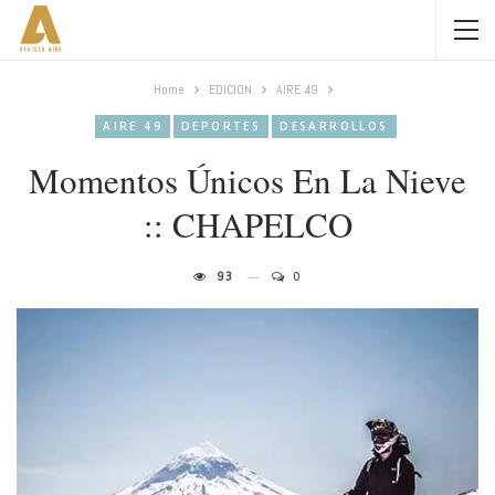
Home
EDICION
AIRE 49
AIRE 49
DEPORTES
DESARROLLOS
Momentos Únicos En La Nieve
:: CHAPELCO
93
0