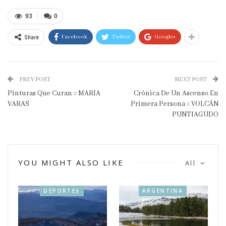
93
0
Share
Facebook
Twitter
Google+
PREV POST
NEXT POST
Pinturas Que Curan :: MARIA
Crónica De Un Ascenso En
VARAS
Primera Persona :: VOLCÁN
PUNTIAGUDO
YOU MIGHT ALSO LIKE
All
DEPORTES
ARGENTINA