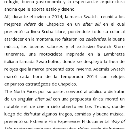
refugio, buena gastronomía y la espectacular arquitectura
andina que le aporta estilo y diseño.
Allí, durante el invierno 2014, la marca Swatch reunió a los
mejores
riders
de Chapelco en un
after ski
en el cual
presentó su línea Scuba Libre, poniéndole todo su color al
atardecer en la montaña. No faltaron los
celebrities
, la buena
música, los buenos sabores y el exclusivo Swatch Store
Itinerante, una motocicleta inspirada en la Lambretta
italiana llamada Swatcholino, donde se desplegó la línea de
relojes que la marca presentó este invierno. Además Swatch
marcó cada hora de la temporada 2014 con relojes
en puntos estratégicos de Chapelco.
The North Face, por su parte, convocó al público a disfrutar
de un singular
after ski
con una propuesta única: montó un
notable set de cine a cielo abierto en Los Techos, donde
luego de disfrutar algunos tragos, comidas y buena música,
presentó su Extreme Film Experience. El documental
Way of
Life
, protagonizado por destacados
riders
, pudo disfrutarse